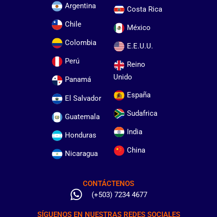
Argentina
Costa Rica
Chile
México
Colombia
E.E.U.U.
Perú
Reino
Unido
Panamá
España
El Salvador
Sudafrica
Guatemala
India
Honduras
China
Nicaragua
CONTÁCTENOS
(+503) 7234 4677
SÍGUENOS EN NUESTRAS REDES SOCIALES