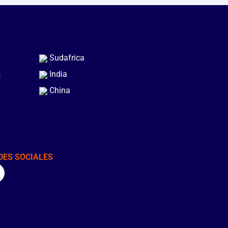
Sudafrica
s
India
China
DES SOCIALES