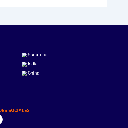
Sudafrica
s
India
China
DES SOCIALES