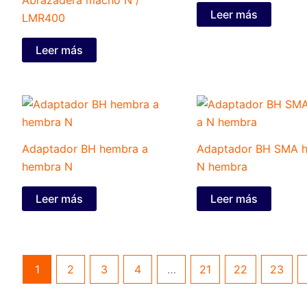
Leer más
LMR400
Leer más
Adaptador BH hembra a
Adaptador BH SMA h
hembra N
N hembra
Leer más
Leer más
1
2
3
4
…
21
22
23