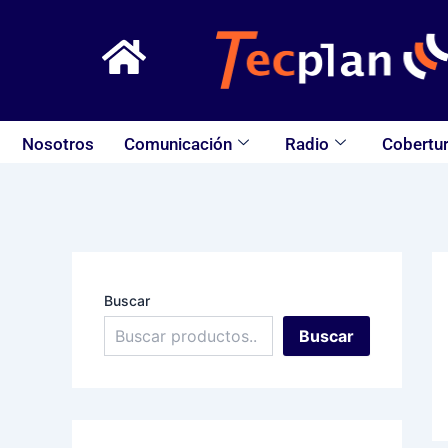
Ir
al
contenido
Nosotros
Comunicación
Radio
Cobertur
Buscar
Buscar