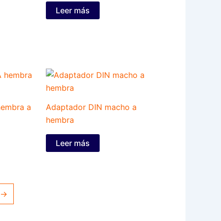
Leer más
embra a
Adaptador DIN macho a
hembra
Leer más
→