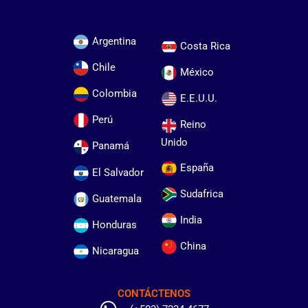
Argentina
Costa Rica
Chile
México
Colombia
E.E.U.U.
Perú
Reino
Unido
Panamá
España
El Salvador
Sudafrica
Guatemala
India
Honduras
China
Nicaragua
CONTÁCTENOS