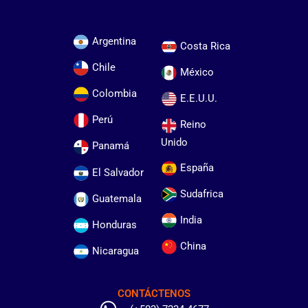
Argentina
Costa Rica
Chile
México
Colombia
E.E.U.U.
Perú
Reino
Unido
Panamá
España
El Salvador
Sudafrica
Guatemala
India
Honduras
China
Nicaragua
CONTÁCTENOS