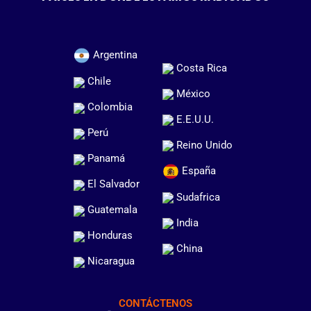
Argentina
Costa Rica
Chile
México
Colombia
E.E.U.U.
Perú
Reino Unido
Panamá
España
El Salvador
Sudafrica
Guatemala
India
Honduras
China
Nicaragua
CONTÁCTENOS