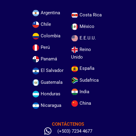
Argentina
Costa Rica
Chile
México
Colombia
E.E.U.U.
Perú
Reino
Unido
Panamá
España
El Salvador
Sudafrica
Guatemala
India
Honduras
China
Nicaragua
CONTÁCTENOS
(+503) 7234 4677