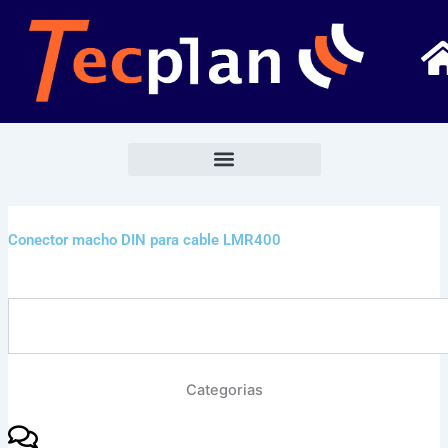
Ir
al
contenido
Conector macho DIN para cable LMR400
Buscar
Categorias