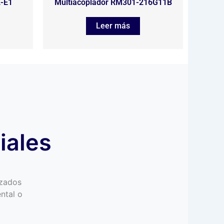
-E1
Multiacoplador RM301-216G11B
Leer más
iales
izados
ntal o