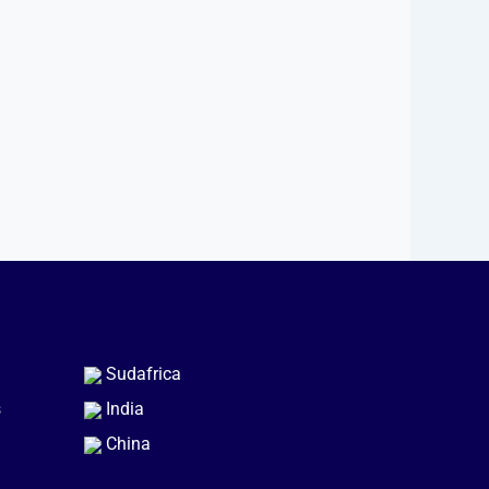
Sudafrica
s
India
China