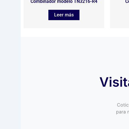
Combinador modelo TN3216-R4
C
Leer más
Visi
Cotic
para 