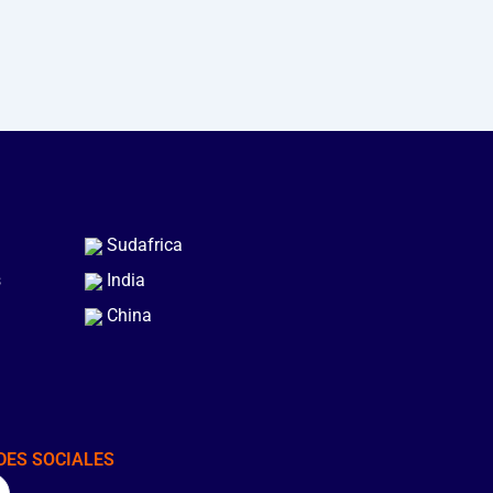
Sudafrica
s
India
China
DES SOCIALES