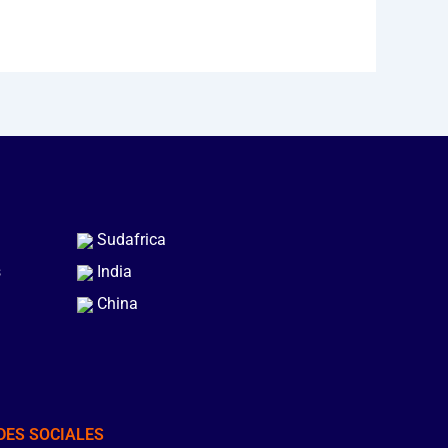
Sudafrica
s
India
China
DES SOCIALES