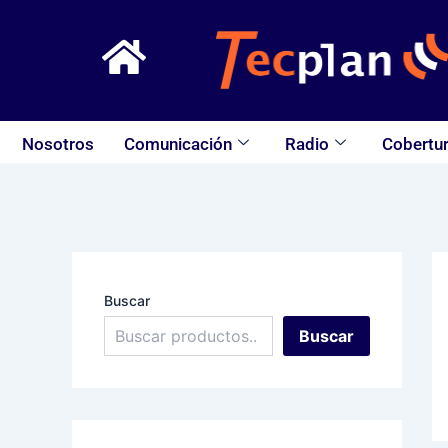
Ir
al
contenido
Nosotros
Comunicación
Radio
Cobertur
Buscar
Buscar