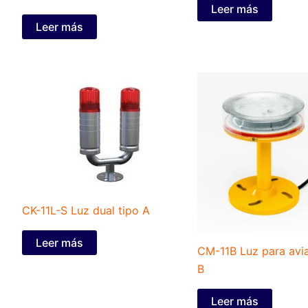
Leer más
Leer más
CK-11L-S Luz dual tipo A
Leer más
CM-11B Luz para avia
B
Leer más