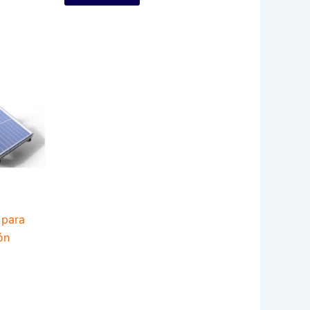
 para
ón