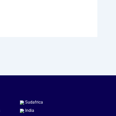
Sudafrica
s
India