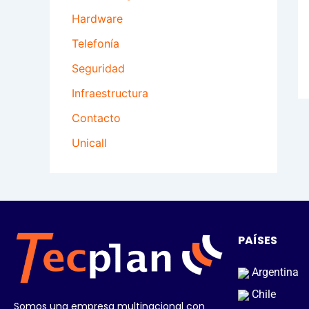
Hardware
Telefonía
Seguridad
Infraestructura
Contacto
Unicall
PAÍSES
Argentina
Chile
Somos una empresa multinacional con