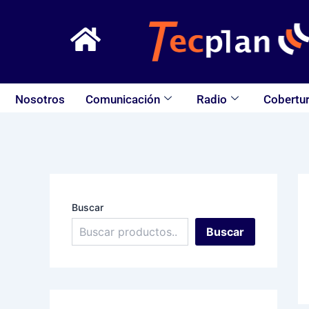
Ir
al
contenido
Nosotros
Comunicación
Radio
Cobertur
Buscar
Buscar